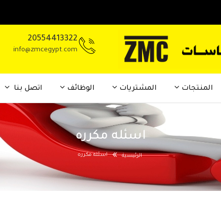
20554413322
info@zmcegypt.com
المنتجات
المشتريات
الوظائف
اتصل بنا
اسئله مكرره
اسئله مكرره
الرئيسية