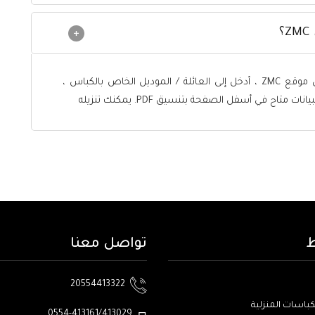
للوصول إلى رابط المنتجات والتطبيقات في موقع ZMC ، أدخل إلى العائلة / الموديل الخاص بالكباس ،
اح في أسفل الصفحة بتنسيق PDF. يمكنك تنزيله
ط
تواصل معنا
20554413322
كباسات المنزلية
0554-413161/413029