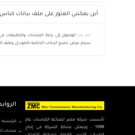
أين يمكنني العثور على ملف بيانات كباس ZMC؟
انقر هنا
سيتم عرض جميع البيانات الخاصة بالموديل وملف البيانات مت
الرواب
تأسست شركه مصر لصناعه الكباسات عام
الرئيسية
1988 ، ويتمثل نشاط الشركة فى إنتاج
منتجات ال
كباسات التبريد اللازمه لصناعة الثلاجات