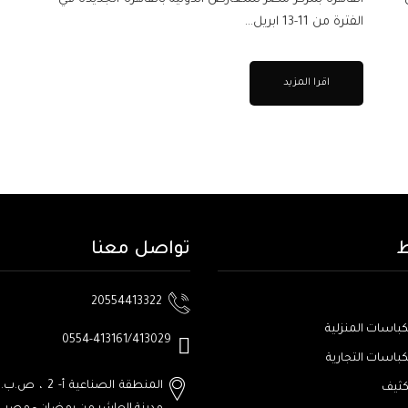
الفترة من 11-13 ابريل...
اقرا المزيد
ط
تواصل معنا
20554413322
كباسات المنزلية
0554-413161/413029
كباسات التجارية
المنطقة الصناعية أ- 2 ، ص.ب. رقم:1001
كثيف