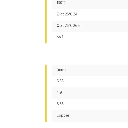
130°C
24 Ω at 25°C
26.6 Ω at 25°C
1 ph
(mm)
6.55
4.9
6.55
Copper