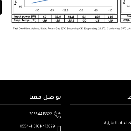
ط
تواصل معنا
20554413322
كباسات المنزلية
0554-413161/413029