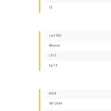
CE
160 cm3
Mineral
5 cSt
7.4 kg
RSCR
187-264V