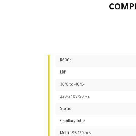
COMP
R600a
LBP
-30°C to -10°C
220/240V/50 HZ
Static
Capillary Tube
Multi - 96:120 pcs