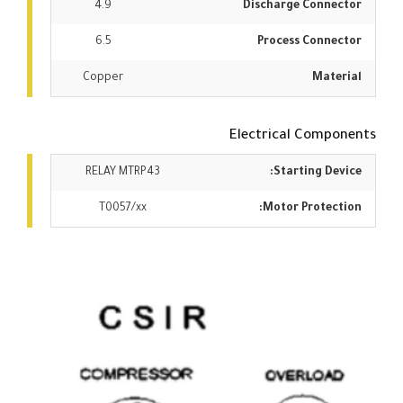
4.9
Discharge Connector
6.5
Process Connector
Copper
Material
Electrical Components
RELAY MTRP43
Starting Device:
T0057/xx
Motor Protection: