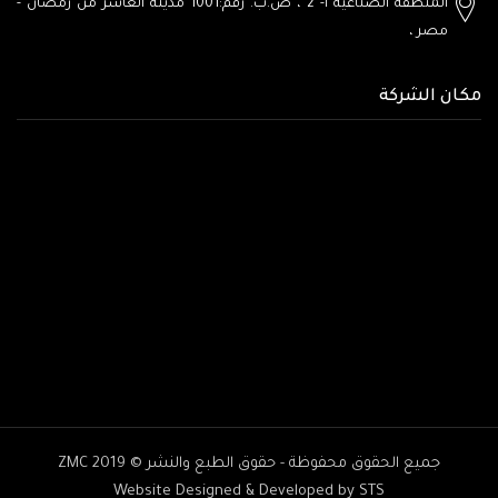
المنطقة الصناعية أ- 2 ، ص.ب. رقم:1001
مدينة العاشر من رمضان -
مصر
،
مكان الشركة
جميع الحقوق محفوظة - حقوق الطبع والنشر © ZMC 2019
Website Designed & Developed by STS