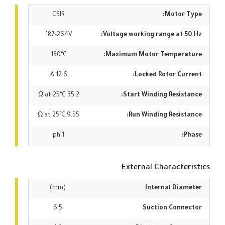
CSIR
Motor Type:
187-264V
Voltage working range at 50 Hz:
130°C
Maximum Motor Temperature:
12.6 A
Locked Rotor Current:
35.2 Ω at 25°C
Start Winding Resistance:
9.55 Ω at 25°C
Run Winding Resistance:
1 ph
Phase:
External Characteristics
(mm)
Internal Diameter
6.5
Suction Connector