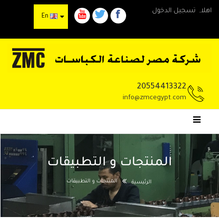
اهلا,
تسجيل الدخول
En
20554413322
info@zmcegypt.com
المنتجات و التطبيقات
المنتجات و التطبيقات
الرئيسية