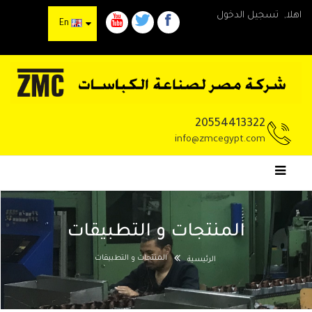
اهلا,
تسجيل الدخول
En
20554413322
info@zmcegypt.com
المنتجات و التطبيقات
المنتجات و التطبيقات
الرئيسية