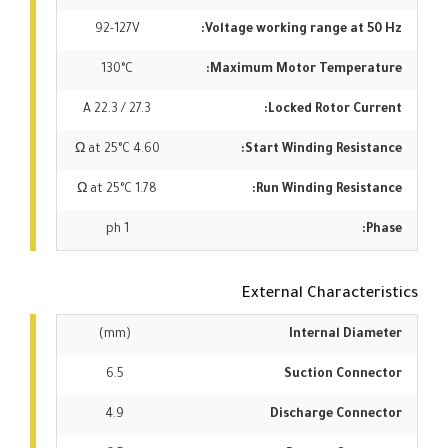
92-127V
Voltage working range at 50 Hz:
130°C
Maximum Motor Temperature:
27.3 / 22.3 A
Locked Rotor Current:
4.60 Ω at 25°C
Start Winding Resistance:
1.78 Ω at 25°C
Run Winding Resistance:
1 ph
Phase:
External Characteristics
(mm)
Internal Diameter
6.5
Suction Connector
4.9
Discharge Connector