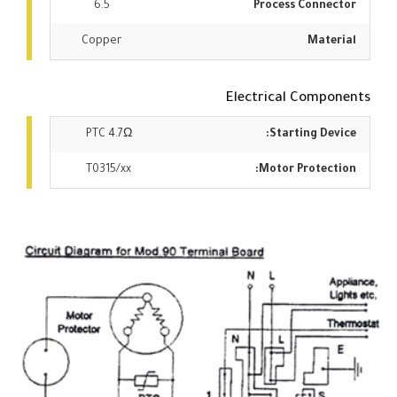
6.5
Process Connector
Copper
Material
Electrical Components
PTC 4.7Ω
Starting Device:
T0315/xx
Motor Protection: