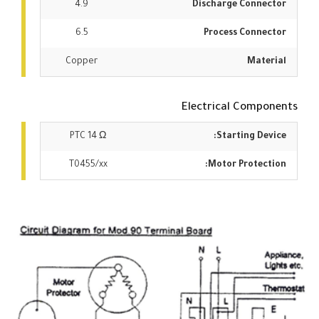
4.9
Discharge Connector
6.5
Process Connector
Copper
Material
Electrical Components
PTC 14 Ω
Starting Device:
T0455/xx
Motor Protection: