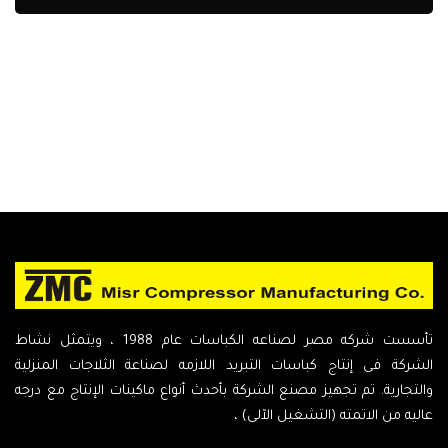
تأسست شركه مصر لصناعه الكباسات عام 1988 ، ويتمثل نشاط
الشركة فى إنتاج كباسات التبريد اللازمه لصناعة الثلاجات المنزلية
والتجارية. تم تجهيز مصنع الشركة بأحدث أنواع ماكينات الإنتاج مع درجه
عاليه من الاتمته (التشغيل الآلى) ،