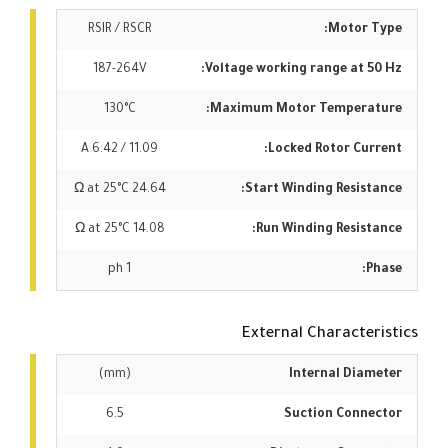
RSIR / RSCR
Motor Type:
187-264V
Voltage working range at 50 Hz:
130°C
Maximum Motor Temperature:
11.09 / 6.42 A
Locked Rotor Current:
24.64 Ω at 25°C
Start Winding Resistance:
14.08 Ω at 25°C
Run Winding Resistance:
1 ph
Phase:
External Characteristics
(mm)
Internal Diameter
6.5
Suction Connector