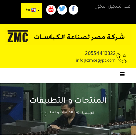
اهلا,
تسجيل الدخول
En
20554413322
info@zmcegypt.com
المنتجات و التطبيقات
المنتجات و التطبيقات
الرئيسية